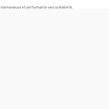
n harmonieuse et performante vers la légèreté.
 ciblé sur un problème.