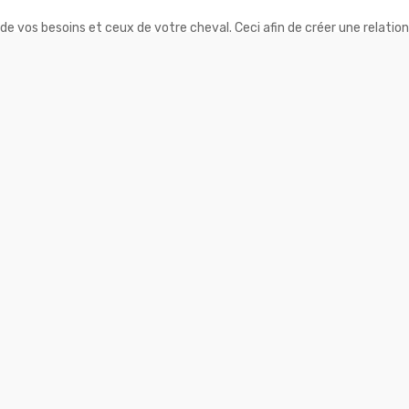
e vos besoins et ceux de votre cheval. Ceci afin de créer une relatio
ue, dressage, monté, au licol ou en liberté, cours en extérieur et travail