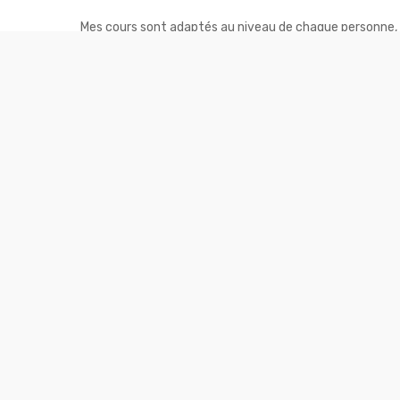
Mes cours sont adaptés au niveau de chaque personne, d
Cours de travail au sol, longe, liberté, technique de cirq
Mes cours peuvent êtres donnés en :
– Cours privé
– Cours collectif
– Journée d’initiation
– Stage